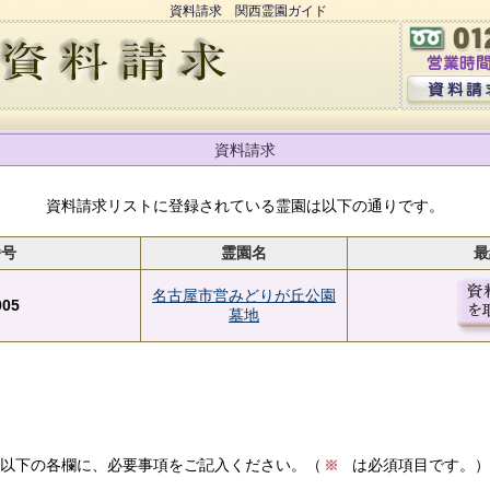
資料請求 関西霊園ガイド
資料請求
資料請求リストに登録されている霊園は以下の通りです。
番号
霊園名
最
名古屋市営みどりが丘公園
005
墓地
以下の各欄に、必要事項をご記入ください。（
は必須項目です。）