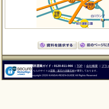
関西霊園ガイド：0120-811-966
｜
TOP
｜
会社概要
｜
プラ
こちらのサイトは
霊園・墓石の須藤石材
が運営しております。
Copyright
2026 KANSAI-REIEN-GUIDE All Rights Reserved