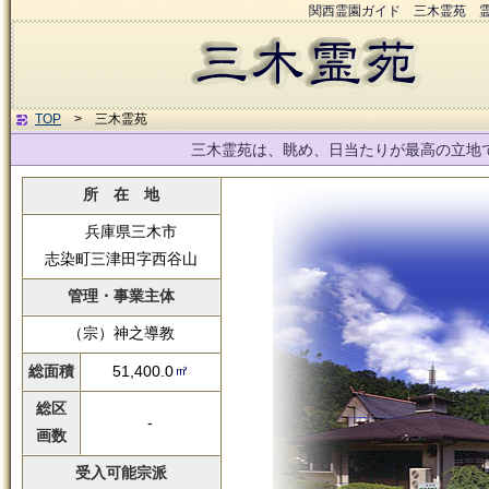
関西霊園ガイド 三木霊苑 
TOP
> 三木霊苑
三木霊苑は、眺め、日当たりが最高の立地で
所 在 地
兵庫県三木市
志染町三津田字西谷山
管理・事業主体
（宗）神之導教
総面積
51,400.0
総区
-
画数
受入可能宗派