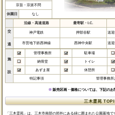
宗旨・宗派不問
休園日
なし
沿線・高速道路
最寄駅・I.C.
交
神戸電鉄
押部谷駅
送迎
市営地下鉄西神線
西神中央駅
送迎
通
管理事務所
駐車場
施
納骨堂
トイレ
あずま屋
休憩所
設
特記事項
管理事務所
販売区画・価格については、下記のお
三木霊苑 TOPI
「三木霊苑」は、三木市南部の郊外にある緑に囲まれた公園墓地で