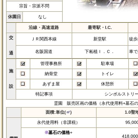
宗旨・宗派不問
休園日
なし
沿線・高速道路
最寄駅・I.C.
交
ＪＲ関西本線
新堂駅
徒歩
名阪国道
下柘植Ｉ．Ｃ．
車で
通
管理事務所
駐車場
施
納骨堂
トイレ
あずま屋
休憩所
設
特記事項
シンボルストリ
霊園 販売区画の価格（永代使用料+墓石の
面積:単位(
)
1.0聖
永代使用料（非課税）
95,00
墓石の価格
+
418,00