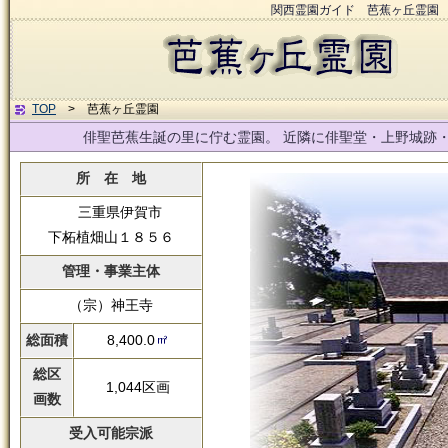
関西霊園ガイド 芭蕉ヶ丘霊園
TOP
> 芭蕉ヶ丘霊園
俳聖芭蕉生誕の里に佇む霊園。 近隣に俳聖堂・上野城跡
所 在 地
三重県伊賀市
下柘植畑山１８５６
管理・事業主体
（宗）神王寺
総面積
8,400.0
総区
1,044区画
画数
受入可能宗派