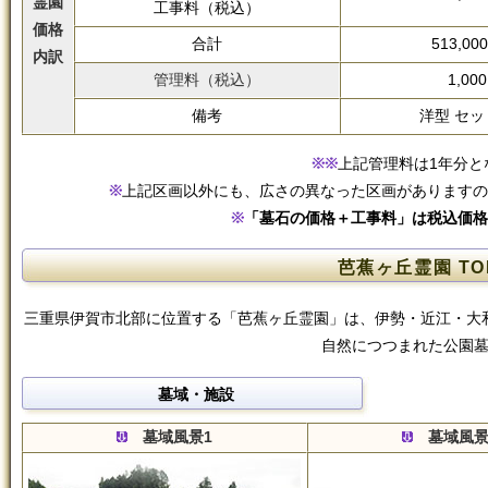
霊園
工事料（税込）
価格
合計
513,00
内訳
管理料（税込）
1,000
備考
洋型 セッ
上記管理料は1年分と
上記区画以外にも、広さの異なった区画がありますの
「墓石の価格＋工事料」は税込価格
芭蕉ヶ丘霊園 TO
三重県伊賀市北部に位置する「芭蕉ヶ丘霊園」は、伊勢・近江・大
自然につつまれた公園
墓域・施設
墓域風景1
墓域風景